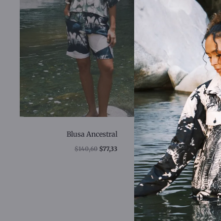
Blusa Ancestral
Blus
$
140,60
$
77,33