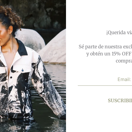
¡Querida vi
Sé parte de nuestra ex
y obtén un 15% OFF
compra
a Ancestral Verde Oliva
Camisa Manga Corta Pa
$
118,73
$
53,43
$
126,54
$
50,61
SUSCRIB