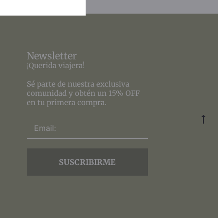
Newsletter
¡Querida viajera!
Sé parte de nuestra exclusiva
comunidad y obtén un 15% OFF
en tu primera compra.
SUSCRIBIRME