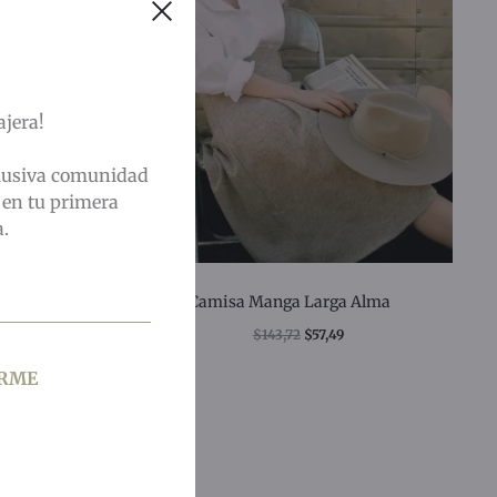
ajera!
clusiva comunidad
 en tu primera
.
raíso
Camisa Manga Larga Alma
$
143,72
$
57,49
IRME