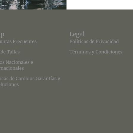
op
Legal
untas Frecuentes
Políticas de Privacidad
 de Tallas
Términos y Condiciones
os Nacionales e
rnacionales
ticas de Cambios Garantías y
luciones