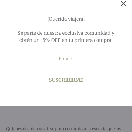
Add to wishlist
COMPARE
¡Querida viajera!
SKU:
LM005
CATEGORÍAS:
CAMISAS
,
EL VIAJE
,
SALE
,
TOPS Y
Sé parte de nuestra exclusiva comunidad y
CAMISAS
ETIQUETAS:
EL VIAJE
,
SALE
obtén un 15% OFF en tu primera compra.
SHARE
SUSCRIBIRME
Descripción
Información adicional
Quienes deciden vestirse para comunicar la esencia que los