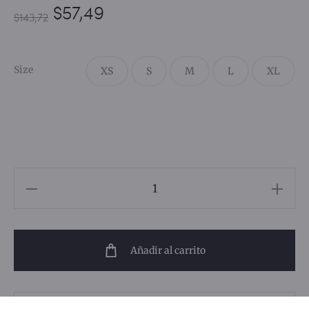
$
57,49
$
143,72
Size
XS
S
M
L
XL
Añadir al carrito