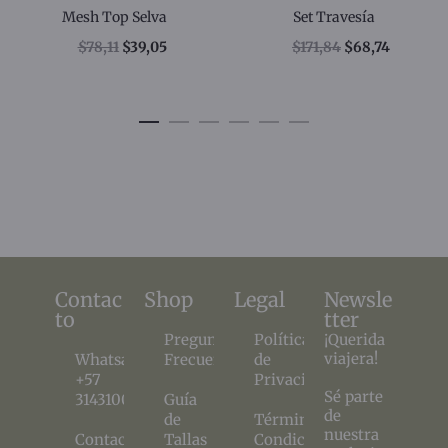
Mesh Top Selva
Set Travesía
$
78,11
$
39,05
$
171,84
$
68,74
Contac
Shop
Legal
Newsle
to
tter
Preguntas
Políticas
¡Querida
viajera!
Whatsapp
Frecuentes
de
+57
Privacidad
Sé parte
3143100890
Guía
de
de
Términos y
nuestra
Contacto
Tallas
Condiciones